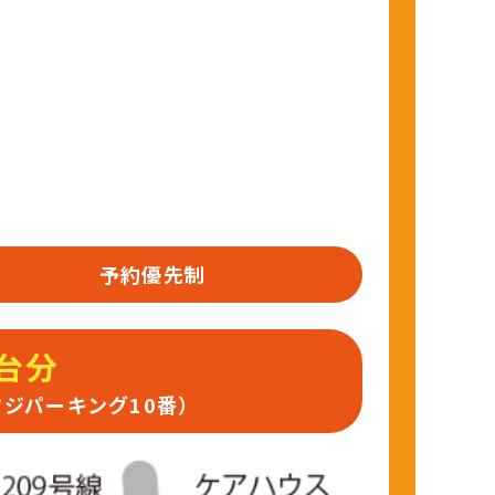
予約優先制
台分
ジパーキング10番）