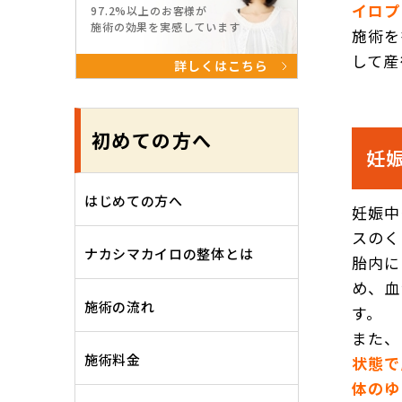
イロプ
97.2%以上のお客様が
施術の効果を実感しています
施術を
して産
詳しくはこちら
初めての方へ
妊
はじめての方へ
妊娠中
スのく
ナカシマカイロの整体とは
胎内に
め、血
施術の流れ
す。
また、
施術料金
状態で
体のゆ