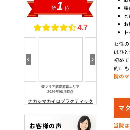
腰
と
お
ト
女性の
はひと
初めて
的にも
院のマ
マ
お客様の声
当院は