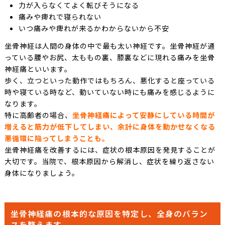
力が入らなくてよく転びそうになる
痛みや痺れで寝られない
いつ痛みや痺れが来るかわからないから不安
坐骨神経は人間の身体の中で最も太い神経です。坐骨神経が通
っている腰やお尻、太ももの裏、膝裏などに現れる痛みを坐骨
神経痛といいます。
歩く、立つといった動作ではもちろん、悪化すると座っている
時や寝ている時など、動いていない時にも痛みを感じるように
なります。
特に高齢者の場合、
坐骨神経痛によって安静にしている時間が
増えると筋力が低下してしまい、余計に身体を動かせなくなる
悪循環に陥ってしまうことも。
坐骨神経痛を改善するには、症状の根本原因を発見することが
大切です。当院で、根本原因から解消し、症状を繰り返さない
身体になりましょう。
坐骨神経痛の根本的な原因を特定し、全身のバラン
スを整えます