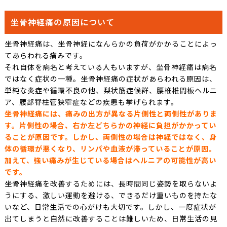
坐骨神経痛の原因について
坐骨神経痛は、坐骨神経になんらかの負荷がかかることによっ
てあらわれる痛みです。
それ自体を病名と考えている人もいますが、坐骨神経痛は病名
ではなく症状の一種。坐骨神経痛の症状があらわれる原因は、
単純な炎症や循環不良の他、梨状筋症候群、腰椎椎間板ヘルニ
ア、腰部脊柱管狭窄症などの疾患も挙げられます。
坐骨神経痛には、痛みの出方が異なる片側性と両側性がありま
す。片側性の場合、右か左どちらかの神経に負担がかかってい
ることが原因です。しかし、両側性の場合は神経ではなく、身
体の循環が悪くなり、リンパや血液が滞っていることが原因。
加えて、強い痛みが生じている場合はヘルニアの可能性が高い
です。
坐骨神経痛を改善するためには、長時間同じ姿勢を取らないよ
うにする、激しい運動を避ける、できるだけ重いものを持たな
いなど、日常生活での心がけも大切です。しかし、一度症状が
出てしまうと自然に改善することは難しいため、日常生活の見