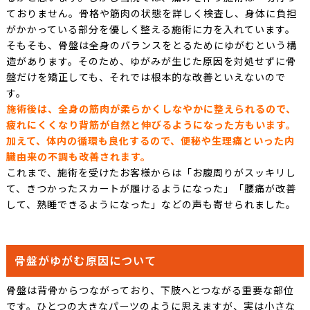
ておりません。骨格や筋肉の状態を詳しく検査し、身体に負担
がかかっている部分を優しく整える施術に力を入れています。
そもそも、骨盤は全身のバランスをとるためにゆがむという構
造があります。そのため、ゆがみが生じた原因を対処せずに骨
盤だけを矯正しても、それでは根本的な改善といえないので
す。
施術後は、全身の筋肉が柔らかくしなやかに整えられるので、
疲れにくくなり背筋が自然と伸びるようになった方もいます。
加えて、体内の循環も良化するので、便秘や生理痛といった内
臓由来の不調も改善されます。
これまで、施術を受けたお客様からは「お腹周りがスッキリし
て、きつかったスカートが履けるようになった」「腰痛が改善
して、熟睡できるようになった」などの声も寄せられました。
骨盤がゆがむ原因について
骨盤は背骨からつながっており、下肢へとつながる重要な部位
です。ひとつの大きなパーツのように思えますが、実は小さな